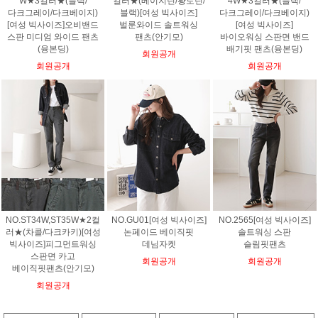
W★3컬러★(블랙/
컬러★(베이지틴/황토틴/
4W★3컬러★(블랙/
다크그레이/다크베이지)
블랙)[여성 빅사이즈]
다크그레이/다크베이지)
[여성 빅사이즈]오비밴드
벌룬와이드 솔트워싱
[여성 빅사이즈]
스판 미디엄 와이드 팬츠
팬츠(안기모)
바이오워싱 스판면 밴드
(융본딩)
배기핏 팬츠(융본딩)
회원공개
회원공개
회원공개
NO.ST34W,ST35W★2컬
NO.GU01[여성 빅사이즈]
NO.2565[여성 빅사이즈]
러★(차콜/다크카키)[여성
논페이드 베이직핏
솔트워싱 스판
빅사이즈]피그먼트워싱
데님자켓
슬림핏팬츠
스판면 카고
회원공개
회원공개
베이직핏팬츠(안기모)
회원공개