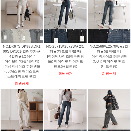
NO.DK97S,DK98S,DK1
NO.2571W,2572W★2컬
NO.2569W,2570W★2컬
00S,DK101(컬러추가)★
러★(다크블루/블랙)
러★(블랙/블루)
4컬러★(그레이/
[여성빅사이즈]히든밴딩
[여성빅사이즈]히든밴딩
아이보리/차콜/베이지)
(in) 베이직핏 테이퍼드
(OUT) 베이직핏 팬츠
[여성빅사이즈]히든밴드
팬츠(융털본딩)
(니트본딩)
(80%)스판 허리스트링
회원공개
회원공개
스트레이트핏 팬츠
회원공개