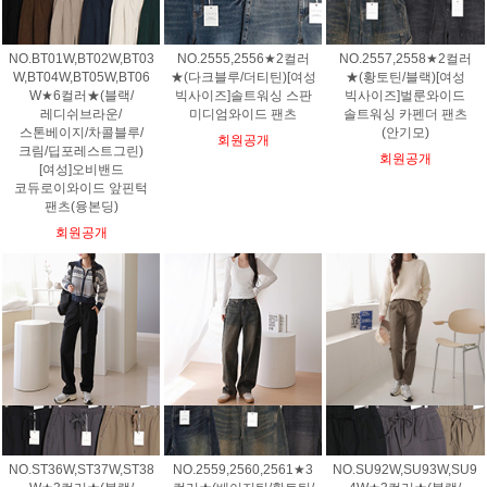
NO.BT01W,BT02W,BT03
NO.2555,2556★2컬러
NO.2557,2558★2컬러
W,BT04W,BT05W,BT06
★(다크블루/더티틴)[여성
★(황토틴/블랙)[여성
W★6컬러★(블랙/
빅사이즈]솔트워싱 스판
빅사이즈]벌룬와이드
레디쉬브라운/
미디엄와이드 팬츠
솔트워싱 카펜더 팬츠
스톤베이지/차콜블루/
(안기모)
회원공개
크림/딥포레스트그린)
회원공개
[여성]오비밴드
코듀로이와이드 앞핀턱
팬츠(융본딩)
회원공개
NO.ST36W,ST37W,ST38
NO.2559,2560,2561★3
NO.SU92W,SU93W,SU9