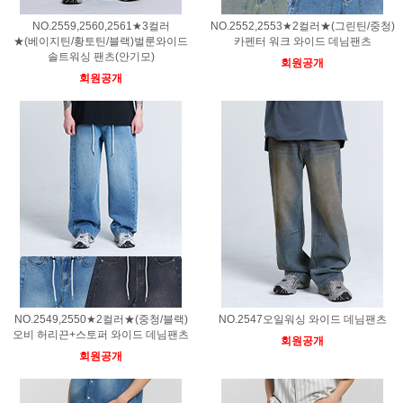
NO.2559,2560,2561★3컬러
NO.2552,2553★2컬러★(그린틴/중청)
★(베이지틴/황토틴/블랙)벌룬와이드
카펜터 워크 와이드 데님팬츠
솔트워싱 팬츠(안기모)
회원공개
회원공개
NO.2549,2550★2컬러★(중청/블랙)
NO.2547오일워싱 와이드 데님팬츠
오비 허리끈+스토퍼 와이드 데님팬츠
회원공개
회원공개