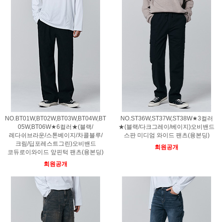
NO.BT01W,BT02W,BT03W,BT04W,BT
NO.ST36W,ST37W,ST38W★3컬러
05W,BT06W★6컬러★(블랙/
★(블랙/다크그레이/베이지)오비밴드
레다쉬브라운/스톤베이지/차콜블루/
스판 미디엄 와이드 팬츠(융본딩)
크림/딥포레스트그린)오비밴드
회원공개
코듀로이와이드 앞핀턱 팬츠(융본딩)
회원공개