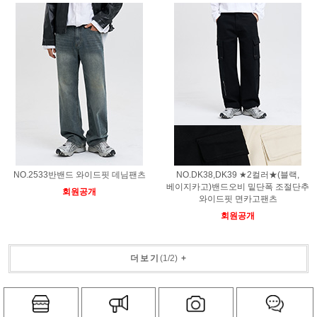
NO.2533반밴드 와이드핏 데님팬츠
NO.DK38,DK39 ★2컬러★(블랙,
베이지카고)밴드오비 밑단폭 조절단추
회원공개
와이드핏 면카고팬츠
회원공개
더보기
(
1
/
2
)
+