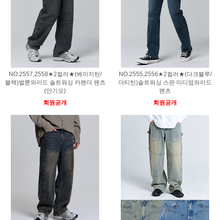
NO.2557,2558★2컬러★(베이지틴/
NO.2555,2556★2컬러★(다크블루/
블랙)벌룬와이드 솔트워싱 카펜더 팬츠
더티틴)솔트워싱 스판 미디엄와이드
(안기모)
팬츠
회원공개
회원공개