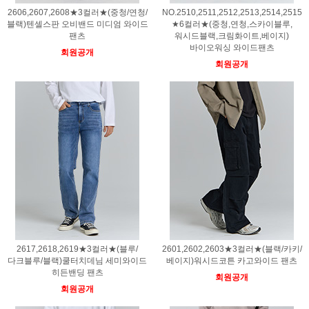
2606,2607,2608★3컬러★(중청/연청/
NO.2510,2511,2512,2513,2514,2515
블랙)텐셀스판 오비밴드 미디엄 와이드
★6컬러★(중청,연청,스카이블루,
팬츠
워시드블랙,크림화이트,베이지)
바이오워싱 와이드팬츠
회원공개
회원공개
2617,2618,2619★3컬러★(블루/
2601,2602,2603★3컬러★(블랙/카키/
다크블루/블랙)쿨터치데님 세미와이드
베이지)워시드코튼 카고와이드 팬츠
히든밴딩 팬츠
회원공개
회원공개