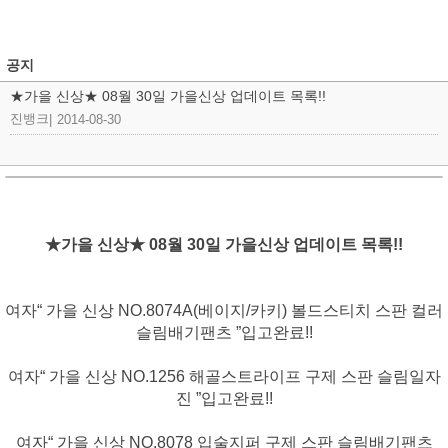
공지
★가을 신상★ 08월 30일 가을신상 업데이트 목록!!
진뱅크
|
2014-08-30
★가을 신상★ 08월 30일 가을신상 업데이트 목록!!
여자“ 가을 신상 NO.8074A(베이지/카키) 볼드스티치 스판 컬러
슬림배기팬츠 ”입고완료!!
여자“ 가을 신상 NO.1256 해골스트라이프 구제 스판 슬림일자
진 ”입고완료!!
여자“ 가을 신상 NO.8078 입술지퍼 구제 스판 슬림배기팬츠