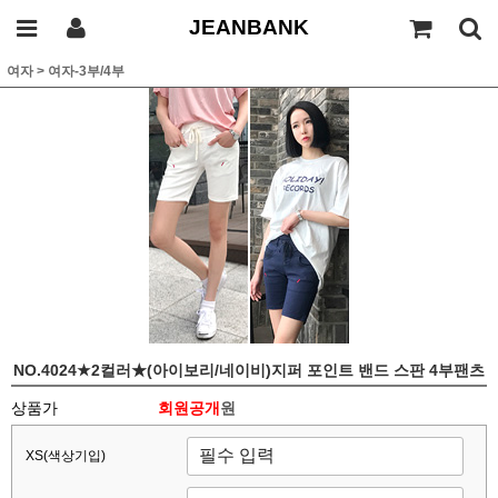
JEANBANK
여자
>
여자-3부/4부
NO.4024★2컬러★(아이보리/네이비)지퍼 포인트 밴드 스판 4부팬츠
상품가
회원공개
원
XS(색상기입)