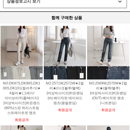
상품정보고시 보기
함께 구매한 상품
NO.DK97S,DK98S,DK1
NO.2571W,2572W★2컬
NO.2569W,2570W★2컬
00S,DK101(컬러추가)★
러★(다크블루/블랙)
러★(블랙/블루)
4컬러★(그레이/
[여성빅사이즈]히든밴딩
[여성빅사이즈]히든밴딩
아이보리/차콜/베이지)
(in) 베이직핏 테이퍼드
(OUT) 베이직핏 팬츠
[여성빅사이즈]히든밴드
팬츠(융털본딩)
(니트본딩)
(80%)스판 허리스트링
회원공개
회원공개
스트레이트핏 팬츠
회원공개