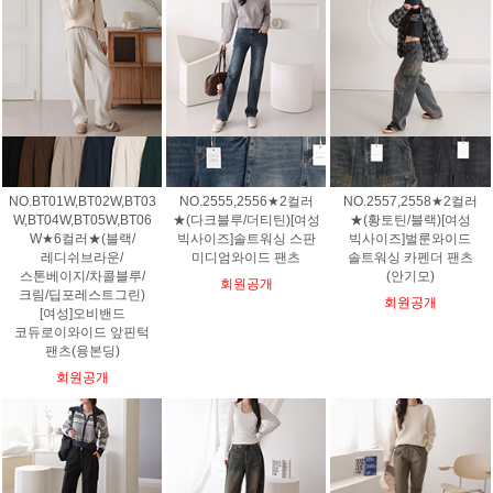
NO.BT01W,BT02W,BT03
NO.2555,2556★2컬러
NO.2557,2558★2컬러
W,BT04W,BT05W,BT06
★(다크블루/더티틴)[여성
★(황토틴/블랙)[여성
W★6컬러★(블랙/
빅사이즈]솔트워싱 스판
빅사이즈]벌룬와이드
레디쉬브라운/
미디엄와이드 팬츠
솔트워싱 카펜더 팬츠
스톤베이지/차콜블루/
(안기모)
회원공개
크림/딥포레스트그린)
회원공개
[여성]오비밴드
코듀로이와이드 앞핀턱
팬츠(융본딩)
회원공개