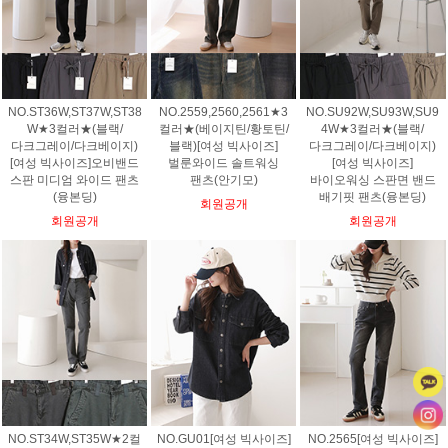
NO.ST36W,ST37W,ST38
NO.2559,2560,2561★3
NO.SU92W,SU93W,SU9
W★3컬러★(블랙/
컬러★(베이지틴/황토틴/
4W★3컬러★(블랙/
다크그레이/다크베이지)
블랙)[여성 빅사이즈]
다크그레이/다크베이지)
[여성 빅사이즈]오비밴드
벌룬와이드 솔트워싱
[여성 빅사이즈]
스판 미디엄 와이드 팬츠
팬츠(안기모)
바이오워싱 스판면 밴드
(융본딩)
배기핏 팬츠(융본딩)
회원공개
회원공개
회원공개
NO.ST34W,ST35W★2컬
NO.GU01[여성 빅사이즈]
NO.2565[여성 빅사이즈]